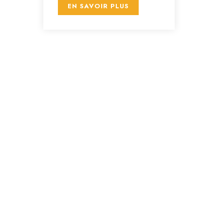
EN SAVOIR PLUS
🌍 À propos
Nous accompagnons les jeunes talents et les
leaders de demain à travers des opportunités
éducatives, professionnelles et communautaires à
fort impact. Notre mission : créer des passerelles
vers l’excellence et l’engagement.