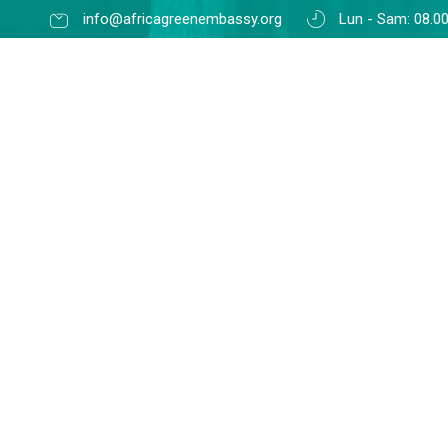
info@africagreenembassy.org
Lun - Sam: 08.00