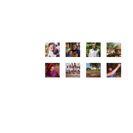
GALLERY
os