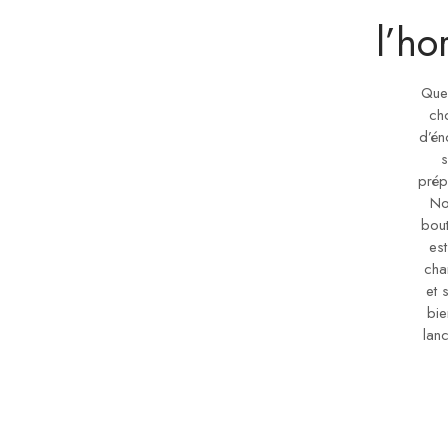
l’ho
Que
ch
d’én
s
prép
No
bout
est
chan
et 
bie
lanc