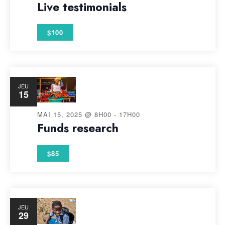
Live testimonials
vues
Évène
$100
JEU
15
MAI 15, 2025 @ 8H00
-
17H00
Funds research
$85
JEU
29