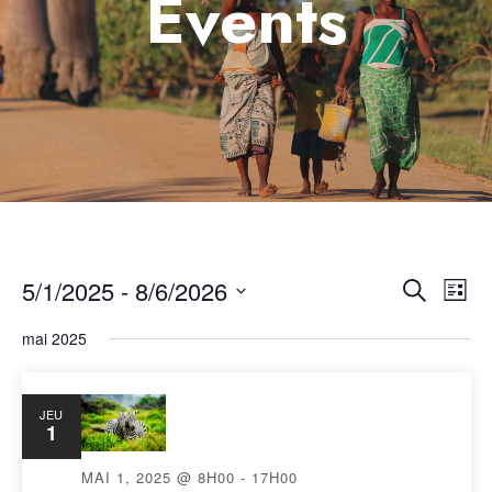
Events
5/1/2025
 - 
8/6/2026
Nav
Reche
Recherche
Liste
Sélectionnez
de
mai 2025
et
une
vue
date.
naviga
Év
JEU
1
de
MAI 1, 2025 @ 8H00
-
17H00