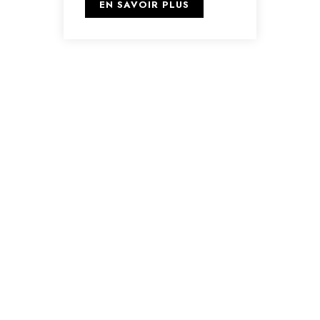
EN SAVOIR PLUS
🌍 À propos
Nous accompagnons les jeunes talents et les
leaders de demain à travers des opportunités
éducatives, professionnelles et communautaires à
fort impact. Notre mission : créer des passerelles
vers l’excellence et l’engagement.